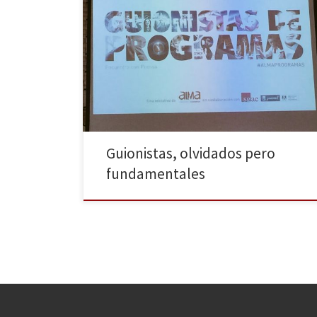
El sindicato Alma preparó el pasado viernes 11 de
marzo, un encuentro para medios en el que se
expuso y reclamó la atención que los guionistas sí se
me merecen. En el acto intervinieron guionistas de
algunos de los programas de mayor éxito en nuestro
país como El Hormiguero, En […]
Guionistas, olvidados pero
fundamentales