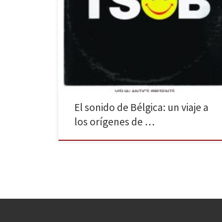
La explosión de la música electrónica ha sido tratada
en libros recientes, pero todavía queda buena parte
que contar de su historia. Nació en el ámbito
académico durante los años 50 bajo la
experimentación de la música concreta, fue adoptada
por la música popular décadas más tarde con la
llegada […]
El sonido de Bélgica: un viaje a
los orígenes de …