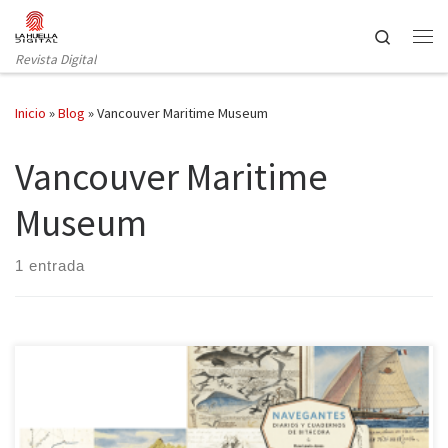
Saltar al contenido
Search
Revista Digital
Inicio
»
Blog
»
Vancouver Maritime Museum
Vancouver Maritime
Museum
1 entrada
«Un paseo visual por el descubrimiento del mundo» se podría
titular la obra que hoy reseñamos. Después de mostrarnos los