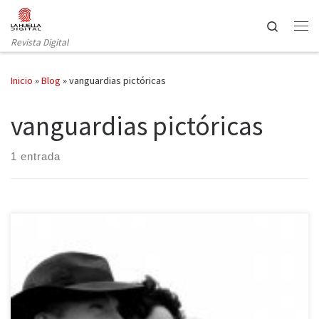
Saltar al contenido
Search
Revista Digital
Inicio
»
Blog
»
vanguardias pictóricas
vanguardias pictóricas
1 entrada
A Remedios Varó. A tantas mujeres olvidadas por la Historia.
Leonora es una novela en palabras de su autora, Elena
Poniatowska. No se trata de una autobiografía ni de un tratado de