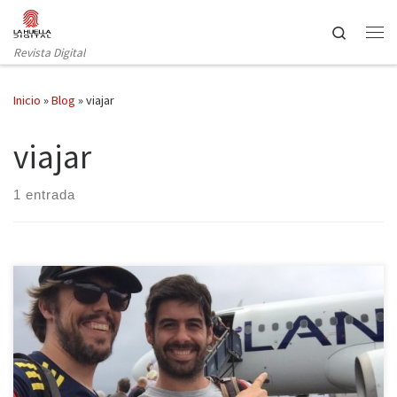
Saltar al contenido
Search
Revista Digital
Inicio
»
Blog
»
viajar
viajar
1 entrada
El concurso Destino Sudamérica ofrece la posibilidad de recorrer
durante tres meses varios puntos de Sudamérica con un único
requisito: documentar y compartir la experiencia en la web del
concurso. Las aventuras y emociones están garantizadas. Destino