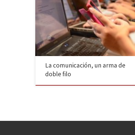
El denominado Encuentro de comunicadores,
acogido en la Facultad de Ciencias de la Información
de la Universidad Complutense, ha terminado
convirtiéndose en una fantástica iniciativa que premia
el talento de quienes se dedican a la comunicación en
la rama periodística, audiovisual, publicitaria y
científica. La cuarta edición contó con un ciclo de
conferencias donde los […]
La comunicación, un arma de
doble filo