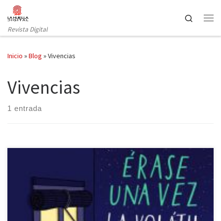
Saltar al contenido
Search
Revista Digital
Inicio
»
Blog
»
Vivencias
Vivencias
1 entrada
Lumen publica lo último de Agustina Guerrero: Érase una vez la
Volátil. Como en obras anteriores de la autora, una historia con
tintes personales vuelve a cobrar forma de cómic para expresar