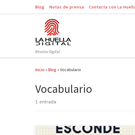
Blog
Notas de prensa
Contacta con La Huell
Saltar al contenido
Revista Digital
Inicio
»
Blog
»
Vocabulario
Vocabulario
1 entrada