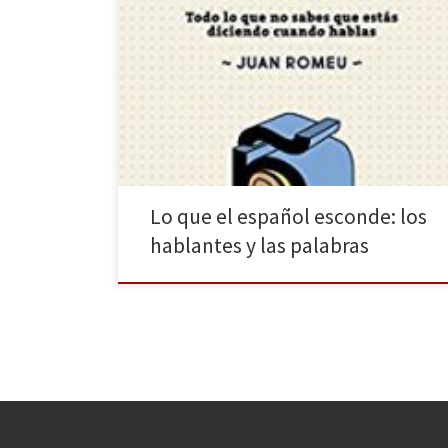
Hace año y medio reseñábamos aquí una obra para
hablar y escribir correctamente (Palabras mayores: el
Libro. 199 recetas infalibles para expresarse bien);
pues bien, la misma editorial acaba de publicar un
nuevo título: Lo que el español esconde (Vox, 2017).
Lo que esconde este libro es un conjunto ingente […]
Lo que el español esconde: los
hablantes y las palabras