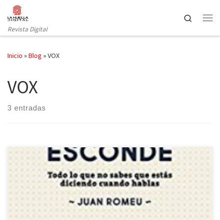
Saltar al contenido
Search
Revista Digital
Inicio
»
Blog
»
VOX
VOX
3 entradas
Hace año y medio reseñábamos aquí una obra para hablar y
escribir correctamente (Palabras mayores: el Libro. 199 recetas
infalibles para expresarse bien); pues bien, la misma editorial