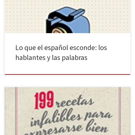
acaba de publicar un nuevo título: Lo que el español esconde
(Vox, 2017). Lo que esconde este libro es un conjunto ingente […]
Lo que el español esconde: los
hablantes y las palabras
Expresarse con corrección, ya sea a la hora de hablar o de escribir,
no es algo fácil, aunque seamos nativos hispanohablantes. Usamos
nuestra lengua, pero usarla no supone necesariamente conocerla
con profundidad, pues está sometida a reglas y no siempre
tenemos constancia de ellas ni las seguimos. Que los hablantes