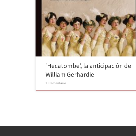
William Gerhardie vuelve a las librerías españolas
gracias a la editorial Impedimenta, que ya en 2015
publicó la obra más alabada del autor, Los políglotas
(1925). Gerhardie, nacido en la Rusia zarista, tuvo gran
éxito con su producción literaria en la época de
Entreguerras. Sin embargo, tras la Segunda Guerra
Mundial, […]
‘Hecatombe’, la anticipación de
William Gerhardie
1 Comentario