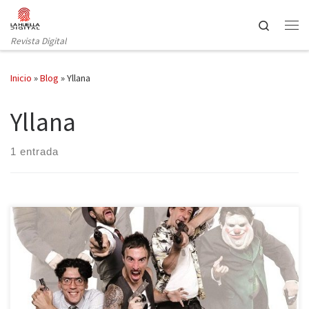
Saltar al contenido
Search
Revista Digital
Inicio
»
Blog
»
Yllana
Yllana
1 entrada
La ventaja de acudir a un espectáculo que ya lleva meses en cartel
y que regresa a Madrid después de más de un año de exitosa gira
por España, es que hay gran cantidad de documentación.