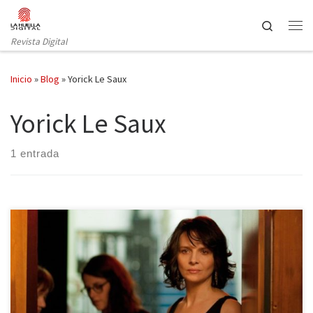
Saltar al contenido
Search
Revista Digital
Inicio
»
Blog
»
Yorick Le Saux
Yorick Le Saux
1 entrada
Es difícil aceptar la madurez dentro de un mundo volátil que
fulgura, la quiebra intergeneracional es inminente no lo
olvidemos. Entre otras cosas el realizador francés Olvier Assayas