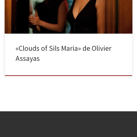
nos habla de ello. La cinta podría recordarnos en algún momento
a Eva al Desnudo; pero más bien se trata de una […]
«Clouds of Sils Maria» de Olivier
Assayas