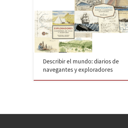
«Un paseo visual por el descubrimiento del mundo» se
podría titular la obra que hoy reseñamos. Después de
mostrarnos los recorridos por diferentes lugares de
África, Asia y América en la obra de Huw Lewis-Jones y
Kari Herbert Exploradores: Cuadernos de viaje y
aventura (octubre de 2016, ver booktrail), GeoPlaneta
[…]
Describir el mundo: diarios de
navegantes y exploradores