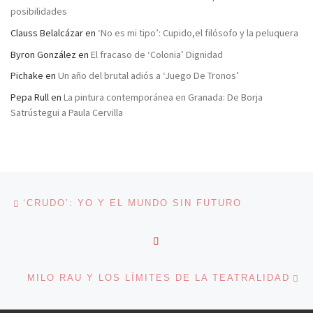
posibilidades
Clauss Belalcázar
en
‘No es mi tipo’: Cupido,el filósofo y la peluquera
Byron González
en
El fracaso de ‘Colonia’ Dignidad
Pichake
en
Un año del brutal adiós a ‘Juego De Tronos’
Pepa Rull
en
La pintura contemporánea en Granada: De Borja
Satrústegui a Paula Cervilla
Navegación de entradas
Entrada anterior
‘CRUDO’: YO Y EL MUNDO SIN FUTURO
VOLVER A LA LISTA DE 
En
MILO RAU Y LOS LÍMITES DE LA TEATRALIDAD