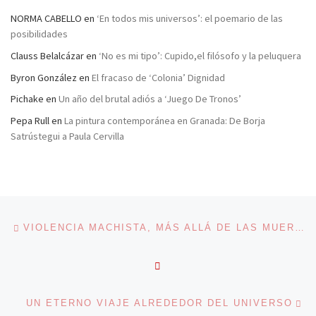
NORMA CABELLO
en
‘En todos mis universos’: el poemario de las
posibilidades
Clauss Belalcázar
en
‘No es mi tipo’: Cupido,el filósofo y la peluquera
Byron González
en
El fracaso de ‘Colonia’ Dignidad
Pichake
en
Un año del brutal adiós a ‘Juego De Tronos’
Pepa Rull
en
La pintura contemporánea en Granada: De Borja
Satrústegui a Paula Cervilla
Navegación de entradas
Entrada anterior
VIOLENCIA MACHISTA, MÁS ALLÁ DE LAS MUERTES
VOLVER A LA LISTA DE 
En
UN ETERNO VIAJE ALREDEDOR DEL UNIVERSO