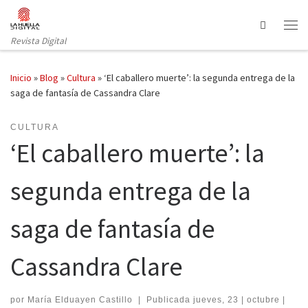
Saltar al contenido
Search
Revista Digital
Inicio
»
Blog
»
Cultura
»
‘El caballero muerte’: la segunda entrega de la
saga de fantasía de Cassandra Clare
CULTURA
‘El caballero muerte’: la
segunda entrega de la
saga de fantasía de
Cassandra Clare
por
María Elduayen Castillo
|
Publicada
jueves, 23 | octubre |