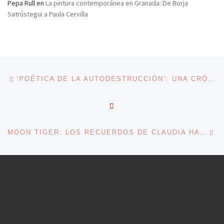
Pepa Rull
en
La pintura contemporánea en Granada: De Borja
Satrústegui a Paula Cervilla
Navegación de entradas
Entrada anterior
‘POÉTICA DE LA AUTODESTRUCCIÓN’: UNA CRÓNICA DE LOS MILLENIALS RURALES
VOLVER A LA LISTA DE 
En
MOON TIGER: LOS RECUERDOS DE CLAUDIA HAMPTON