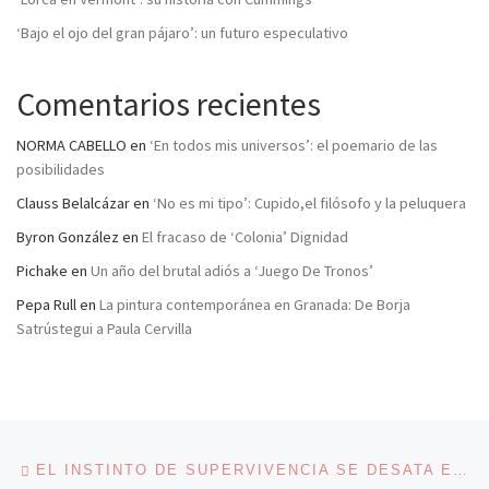
‘Bajo el ojo del gran pájaro’: un futuro especulativo
Comentarios recientes
NORMA CABELLO
en
‘En todos mis universos’: el poemario de las
posibilidades
Clauss Belalcázar
en
‘No es mi tipo’: Cupido,el filósofo y la peluquera
Byron González
en
El fracaso de ‘Colonia’ Dignidad
Pichake
en
Un año del brutal adiós a ‘Juego De Tronos’
Pepa Rull
en
La pintura contemporánea en Granada: De Borja
Satrústegui a Paula Cervilla
Navegación de entradas
Entrada anterior
EL INSTINTO DE SUPERVIVENCIA SE DESATA EN ‘SED’