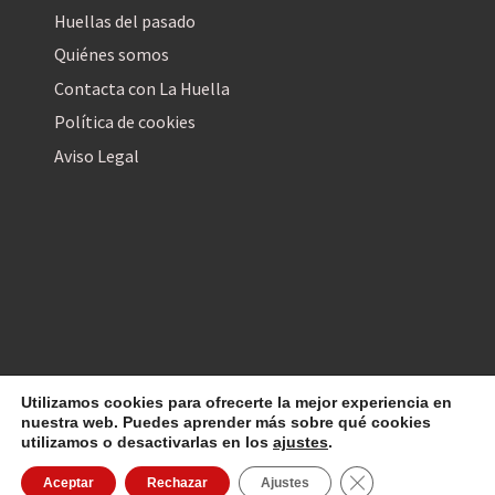
Huellas del pasado
Quiénes somos
Contacta con La Huella
Política de cookies
Aviso Legal
Utilizamos cookies para ofrecerte la mejor experiencia en
La Huella Digital
© 2026
– Todos los derechos reservados
nuestra web. Puedes aprender más sobre qué cookies
utilizamos o desactivarlas en los
ajustes
.
Cerrar el banner d
Aceptar
Rechazar
Ajustes