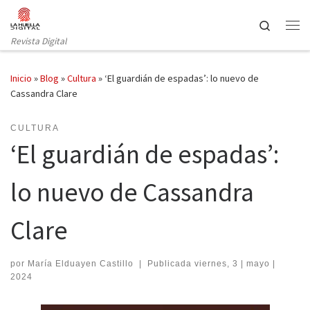
Saltar al contenido
Search
Revista Digital
Inicio
»
Blog
»
Cultura
»
‘El guardián de espadas’: lo nuevo de
Cassandra Clare
CULTURA
‘El guardián de espadas’:
lo nuevo de Cassandra
Clare
por
María Elduayen Castillo
|
Publicada
viernes, 3 | mayo |
2024