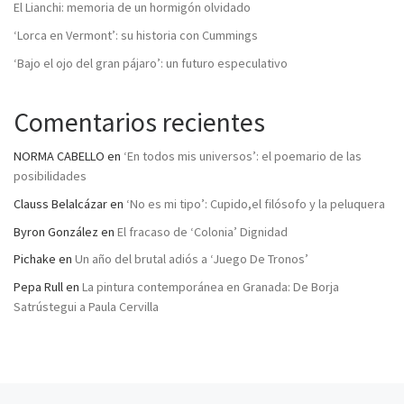
El Lianchi: memoria de un hormigón olvidado
‘Lorca en Vermont’: su historia con Cummings
‘Bajo el ojo del gran pájaro’: un futuro especulativo
Comentarios recientes
NORMA CABELLO
en
‘En todos mis universos’: el poemario de las
posibilidades
Clauss Belalcázar
en
‘No es mi tipo’: Cupido,el filósofo y la peluquera
Byron González
en
El fracaso de ‘Colonia’ Dignidad
Pichake
en
Un año del brutal adiós a ‘Juego De Tronos’
Pepa Rull
en
La pintura contemporánea en Granada: De Borja
Satrústegui a Paula Cervilla