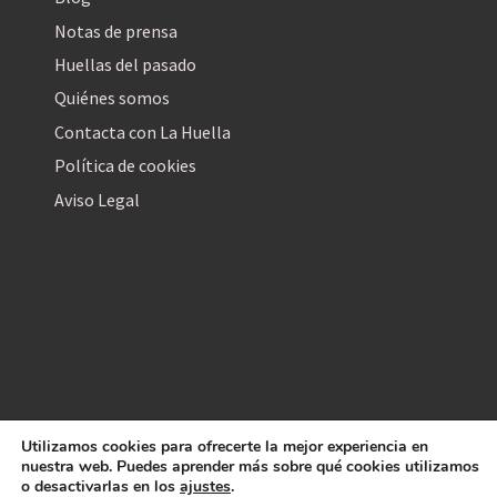
Notas de prensa
Huellas del pasado
Quiénes somos
Contacta con La Huella
Política de cookies
Aviso Legal
Utilizamos cookies para ofrecerte la mejor experiencia en
La Huella Digital
nuestra web. Puedes aprender más sobre qué cookies utilizamos
© 2026
– Todos los derechos reservados
o desactivarlas en los
ajustes
.