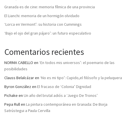
Granada es de cine: memoria fílmica de una provincia
El Lianchi: memoria de un hormigón olvidado
‘Lorca en Vermont’: su historia con Cummings
‘Bajo el ojo del gran pájaro’: un futuro especulativo
Comentarios recientes
NORMA CABELLO
en
‘En todos mis universos’: el poemario de las
posibilidades
Clauss Belalcázar
en
‘No es mi tipo’: Cupido,el filósofo y la peluquera
Byron González
en
El fracaso de ‘Colonia’ Dignidad
Pichake
en
Un año del brutal adiós a ‘Juego De Tronos’
Pepa Rull
en
La pintura contemporánea en Granada: De Borja
Satrústegui a Paula Cervilla