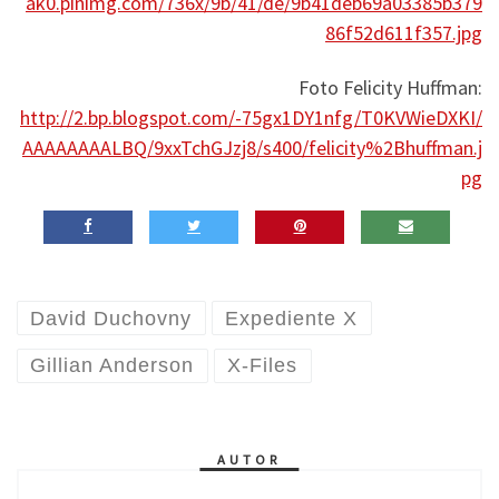
ak0.pinimg.com/736x/9b/41/de/9b41deb69a03385b379
86f52d611f357.jpg
Foto Felicity Huffman:
http://2.bp.blogspot.com/-75gx1DY1nfg/T0KVWieDXKI/
AAAAAAAALBQ/9xxTchGJzj8/s400/felicity%2Bhuffman.j
pg
David Duchovny
Expediente X
Gillian Anderson
X-Files
AUTOR