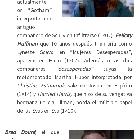
actualmente
en “Gotham”,
interpreta a un
antiguo
compañero de Scully en Infiltrarse (1×02).
Felicity
Huffman
que 10 años después triunfaría como
Lynette Scavo en “Mujeres Desesperadas”,
aparece en Hielo (1×07). Además otras dos
compañeras
“desesperadas”
suyas: la
metomentodo Martha Huber interpretada por
Christine Estabrook
sale en Joven De Espíritu
(1×14) y
Harried Harris,
que hizo de su vengativa
hermana Felicia Tilman, borda el múltiple papel
de las Evas en Eva (1×10).
Brad Dourif
,
el que