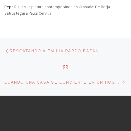
Pepa Rull
en
La pintura contemporánea en Granada: De Borja
Satrústegui a Paula Cervilla
Navegación de entradas
Entrada anterior
RESCATANDO A EMILIA PARDO BAZÁN
VOLVER A LA LISTA DE 
En
CUANDO UNA CASA SE CONVIERTE EN UN HOGAR