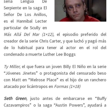
sería Lengua De
Serpiente en la saga El
Señor De Los Anillos,
es el Hannibal Lecter
particular de Scully en
Más Allá Del Mar (1×12)
, el episodio preferido del
creador de la serie Chris Carter, y que luchó y pagó más
de lo habitual para tener al actor en el rol del
condenado a muerte Luther Lee Boggs
Ty Miller,
el que fuera un joven Billy El Niño en la serie
“Jóvenes Jinetes” o protagonista del censurado beso
con Matt en “Melrose Place” es el hijo de un ranchero
atacado por licántropos en
Formas (1×18)
Seth Green
,
justo antes de embarcarse en “Buffy
Cazavampiros” o la saga “Austin Powers”, ayudará a