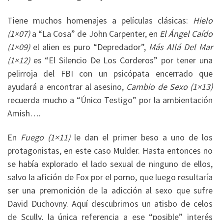
Tiene muchos homenajes a películas clásicas:
Hielo
(1×07)
a “La Cosa” de John Carpenter, en
El Ángel Caído
(1×09)
el alien es puro “Depredador”,
Más Allá Del Mar
(1×12)
es “El Silencio De Los Corderos” por tener una
pelirroja del FBI con un psicópata encerrado que
ayudará a encontrar al asesino,
Cambio de Sexo (1×13)
recuerda mucho a “Único Testigo” por la ambientación
Amish….
En
Fuego (1×11)
le dan el primer beso a uno de los
protagonistas, en este caso Mulder. Hasta entonces no
se había explorado el lado sexual de ninguno de ellos,
salvo la afición de Fox por el porno, que luego resultaría
ser una premonición de la adicción al sexo que sufre
David Duchovny. Aquí descubrimos un atisbo de celos
de Scully, la única referencia a ese “posible” interés