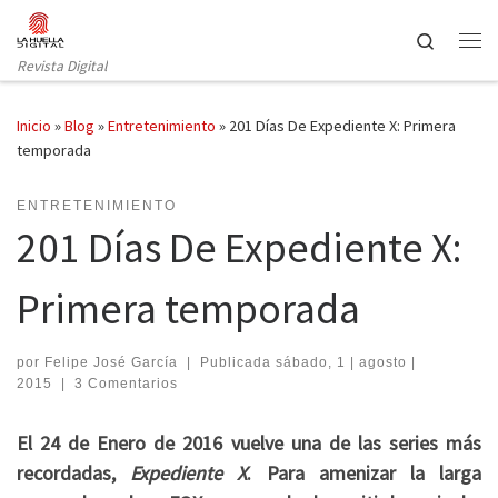
Saltar al contenido
Search
Revista Digital
Inicio
»
Blog
»
Entretenimiento
»
201 Días De Expediente X: Primera
temporada
ENTRETENIMIENTO
201 Días De Expediente X:
Primera temporada
por
Felipe José García
|
Publicada
sábado, 1 | agosto |
2015
|
3 Comentarios
El 24 de Enero de 2016 vuelve una de las series más
recordadas,
Expediente X
. Para amenizar la larga