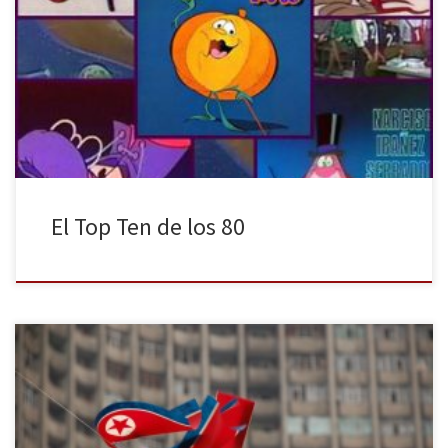
Con el estreno de la quinceava temporada de Cuentamé Como
Pasó y su posterior Ochentamé Otra Vez, la década de los 80
vuelve a estar de moda. Por lo tanto es el momento de repasar
los diez mejores programas de esa década según la opinión de
Miguel Herrero, autor del […]
El Top Ten de los 80
La censura de Corea del Norte es una de las más fuertes
actualmente, llegando incluso a inventar o modificar información
para mantener la “monarquía feudal” impuesta por la familia Kim.