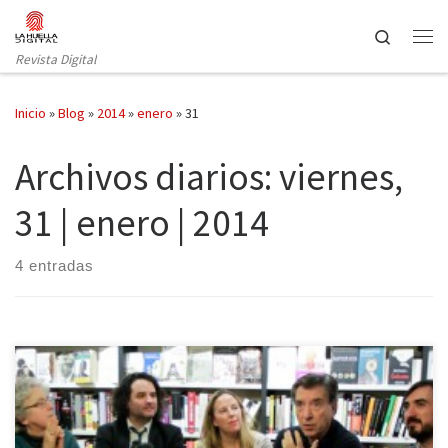
Saltar al contenido
Search
Revista Digital
Inicio
»
Blog
»
2014
»
enero
»
31
Archivos diarios:
viernes,
31 | enero | 2014
4 entradas
El pasado miércoles, 29 de enero, tuvo lugar en La Central de