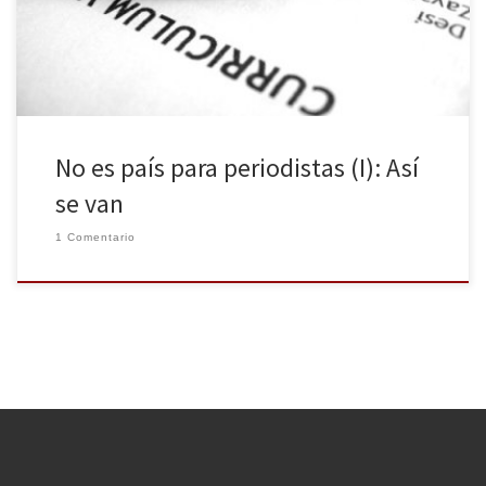
les ha obligado a plantearse el exilio como la única salida. Ruth se
ha […]
No es país para periodistas (I): Así
se van
1 Comentario