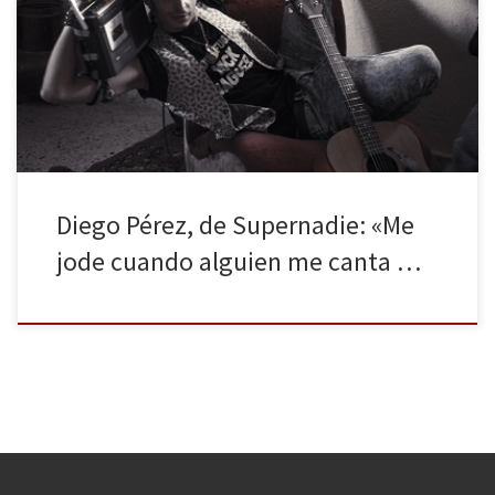
ojos cuando habla y apenas duda en las respuestas. A sus 25 años
tiene muy claras algunas cosas. Es honesto, fiel, dice no cortarse
“ni con cristales” y ama el rock and roll. El 14 de diciembre sale
[…]
Diego Pérez, de Supernadie: «Me
jode cuando alguien me canta …