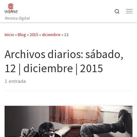
Saltar al contenido
Search
Revista Digital
Inicio
»
Blog
»
2015
»
diciembre
»
12
Archivos diarios:
sábado,
12 | diciembre | 2015
1 entrada
Diego Pérez es el cantante y guitarrista de Supernadie. Mira a los