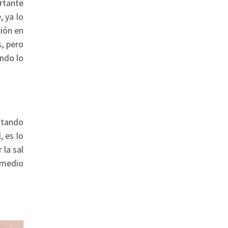
rtante
, ya lo
ión en
, pero
endo lo
entando
, es lo
 la sal
 medio