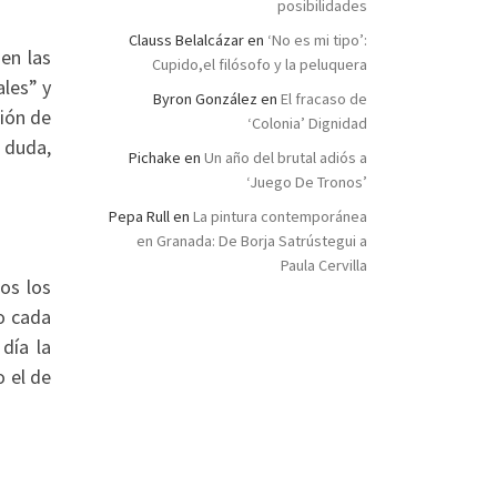
posibilidades
Clauss Belalcázar
en
‘No es mi tipo’:
en las
Cupido,el filósofo y la peluquera
ales” y
Byron González
en
El fracaso de
ción de
‘Colonia’ Dignidad
 duda,
Pichake
en
Un año del brutal adiós a
‘Juego De Tronos’
Pepa Rull
en
La pintura contemporánea
en Granada: De Borja Satrústegui a
Paula Cervilla
os los
ro cada
día la
o el de