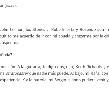
r (risas).
. John Lennon, los Stones… Robe Iniesta y Rosendo son m
quitito me acuerdo de ir con mi abuela y cruzarme por la ca
s aspectos.
añaría?
ensión. A la guitarra, te digo dos; uno, Keith Richards y e
una
stratocaster
que nadie más puede. Al bajo, mi Rafa, con 
xperiencia. Y a la batería, mi Sergio cuando pudiera venir y,