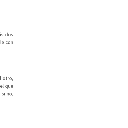
is dos
lle con
l otro,
el que
 si no,