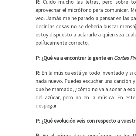
R
: Cuido mucho las letras, pero sobre t
aprovechar el micrófono para comunicar. Me 
veo. Jamás me he parado a pensar en las pa
decir las cosas no se debería buscar mensa
estoy dispuesto a aclararle a quien sea cual
políticamente correcto.
P
:
¿Qué va a encontrar la gente en
Cortes P
R
: En la música está ya todo inventado y si 
nada nuevo. Puedes escuchar una canción y d
que he mamado, ¿cómo no va a sonar a eso? P
del azúcar, pero no en la música. En est
despegar.
P: ¿Qué evolución veis con respecto a vuestr
R
: En el primer disco queríamos ser los R