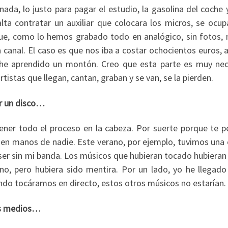
ada, lo justo para pagar el estudio, la gasolina del coche 
a contratar un auxiliar que colocara los micros, se ocup
ue, como lo hemos grabado todo en analógico, sin fotos, 
canal. El caso es que nos iba a costar ochocientos euros, 
 y he aprendido un montón. Creo que esta parte es muy nec
istas que llegan, cantan, graban y se van, se la pierden.
ar un disco…
tener todo el proceso en la cabeza. Por suerte porque te p
a en manos de nadie. Este verano, por ejemplo, tuvimos una 
 ser sin mi banda. Los músicos que hubieran tocado hubiera
o, pero hubiera sido mentira. Por un lado, yo he llegado
ndo tocáramos en directo, estos otros músicos no estarían.
ás medios…