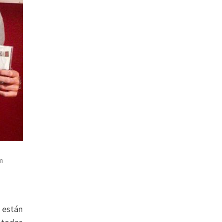
m
 están