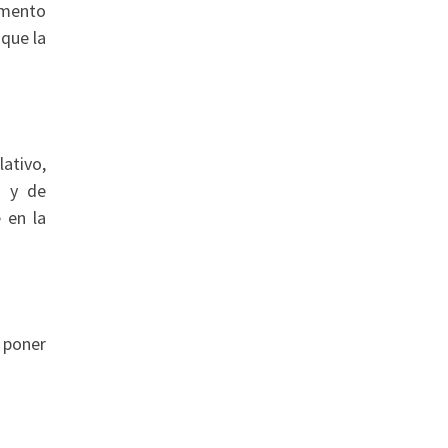
omento
que la
ativo,
s y de
 en la
 poner