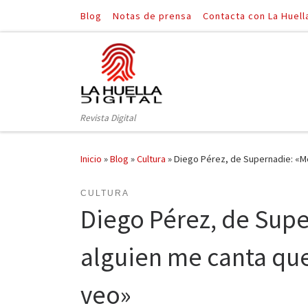
Blog
Notas de prensa
Contacta con La Huell
Saltar al contenido
Revista Digital
Inicio
»
Blog
»
Cultura
»
Diego Pérez, de Supernadie: «Me 
CULTURA
Diego Pérez, de Sup
alguien me canta que e
veo»