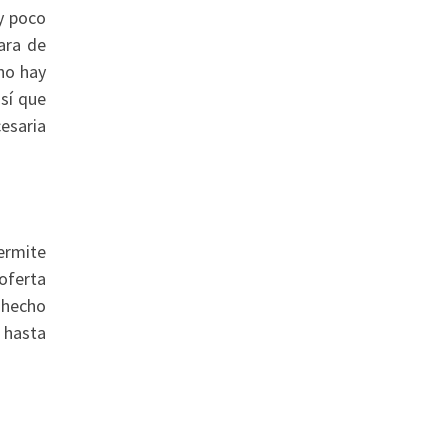
y poco
ara de
no hay
así que
esaria
ermite
oferta
n hecho
 hasta