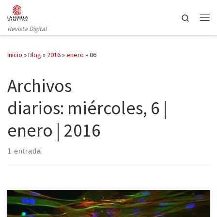
Saltar al contenido
Search
Revista Digital
Inicio
»
Blog
»
2016
»
enero
»
06
Archivos
diarios:
miércoles, 6 |
enero | 2016
1 entrada