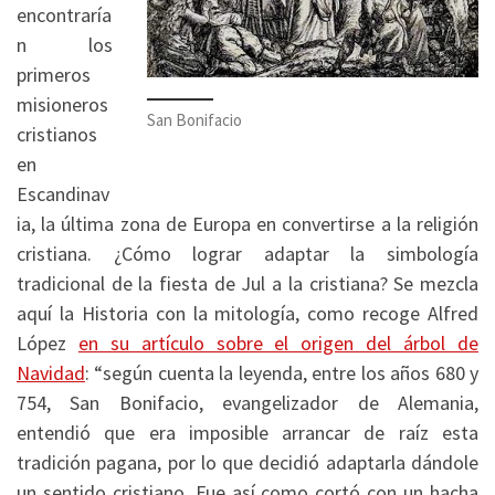
encontraría
n los
primeros
misioneros
San Bonifacio
cristianos
en
Escandinav
ia, la última zona de Europa en convertirse a la religión
cristiana. ¿Cómo lograr adaptar la simbología
tradicional de la fiesta de Jul a la cristiana? Se mezcla
aquí la Historia con la mitología, como recoge Alfred
López
en su artículo sobre el origen del árbol de
Navidad
: “según cuenta la leyenda, entre los años 680 y
754, San Bonifacio, evangelizador de Alemania,
entendió que era imposible arrancar de raíz esta
tradición pagana, por lo que decidió adaptarla dándole
un sentido cristiano. Fue así como cortó con un hacha