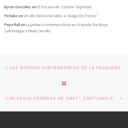
Byron González
en
El fracaso de ‘Colonia’ Dignidad
Pichake
en
Un año del brutal adiós a ‘Juego De Tronos’
Pepa Rull
en
La pintura contemporánea en Granada: De Borja
Satrústegui a Paula Cervilla
Navegación de entradas
Entrada anterior
LOS MUNDOS SUBTERRÁNEOS DE LA FELGUERA
VOLVER A LA LISTA DE 
En
‘CINCUENTA SOMBRAS DE GREY’, EROTISMO DE AUTOAYUDA