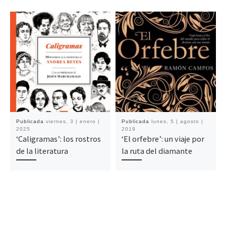
Publicada
viernes, 3 | enero |
Publicada
lunes, 5 | agosto |
2025
2019
‘Caligramas’: los rostros
‘El orfebre’: un viaje por
de la literatura
la ruta del diamante