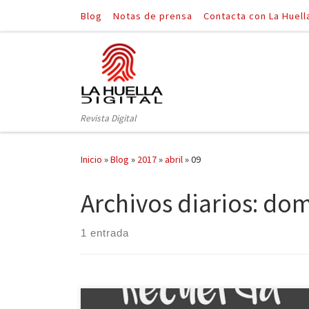
Blog
Notas de prensa
Contacta con La Huell
Saltar al contenido
Revista Digital
Inicio
»
Blog
»
2017
»
abril
»
09
Archivos diarios:
domi
1 entrada