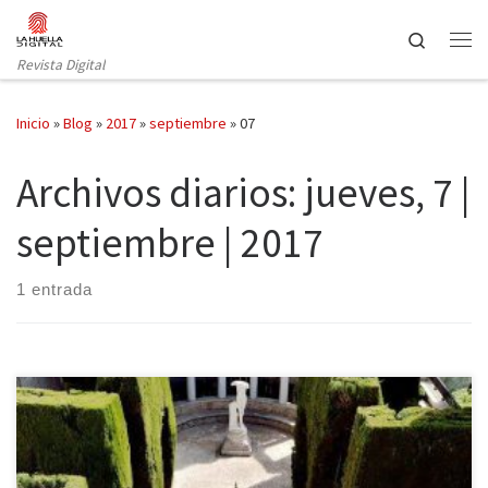
Saltar al contenido
Search
Revista Digital
Inicio
»
Blog
»
2017
»
septiembre
»
07
Archivos diarios:
jueves, 7 |
septiembre | 2017
1 entrada
El sur siempre sienta bien, y en esta ocasión proponemos una