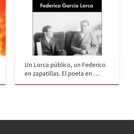
Malpaso nos presenta Palabra de Lorca. Declaraciones
y entrevistas, un libro —rayando el estatus de libro-
objeto— que recoge 133 entrevistas y declaraciones
realizadas a Federico García Lorca, junto con varias
imágenes (algunas inéditas, otras poco conocidas y
otras reproducidas parcialmente en anteriores
publicaciones). Una edición, a cargo de Rafael Inglada
[…]
Un Lorca público, un Federico
en zapatillas. El poeta en …