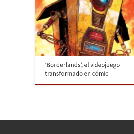
La editorial Fandogamia continúa descubriéndonos el
cómic Borderlands, basado en el videojuego del
mismo nombre que apareció en Microsoft Windows,
en Xbox 360 y en PlayStation 3. La caída Fyrestone es
el segundo volumen, en el que acompañamos a los
cuatro personajes principales y héroes de esta obra,
que ya […]
‘Borderlands’, el videojuego
transformado en cómic