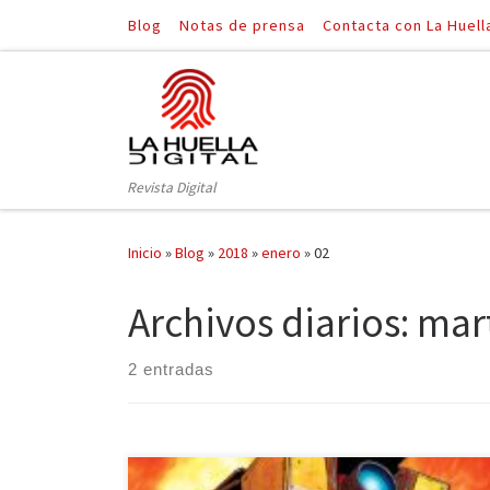
Blog
Notas de prensa
Contacta con La Huell
Saltar al contenido
Revista Digital
Inicio
»
Blog
»
2018
»
enero
»
02
Archivos diarios:
mart
2 entradas