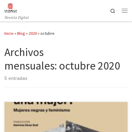
Saltar al contenido
Search
Revista Digital
Inicio
»
Blog
»
2020
»
octubre
Archivos
mensuales:
octubre 2020
5 entradas
¿Cómo llegasteis a ser las feministas que sois hoy? Creo que
puedo afirmar que muchas de nosotras llegamos al feminismo a