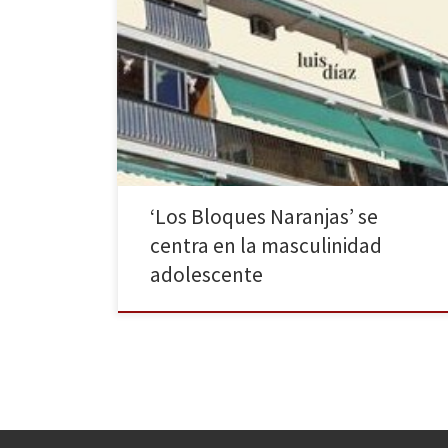
Caballo de Troya publica Los bloques naranjas un
poemario de Luis Díaz. Descubrirse y crecer es un
proceso de extrañamiento dual: se produce a nivel
físico y mental. Todos estos cambios se producen en
lugares concretos, es decir, en un contexto, en un
espacio definido con un
vecindario/amigos/compañeros determinado.
Además, […]
‘Los Bloques Naranjas’ se
centra en la masculinidad
adolescente