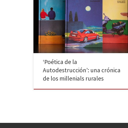
Juarma (Deifontes, Granada, 1981) empezó su
trayectoria haciendo fanzines y se consolidó como
ilustrador y viñetista en revistas como El Jueves. Y ha
sabido transformar su mirada punk en una voz literaria
única al escribir como él lo hace: con un ritmo visual,
humano, rápido y sincero. Tras Al final […]
‘Poética de la
Autodestrucción’: una crónica
de los millenials rurales