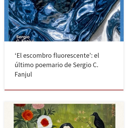
mezcla de observación sociopolítica, ironía y lirismo. Formado en
astrofísica y autor de varios poemarios y ensayos (entre los que
destacan La ciudad infinita, La España invisible o El […]
‘El escombro fluorescente’: el
último poemario de Sergio C.
Fanjul
Moon Tiger de Penelope Lively, publicado recientemente por la