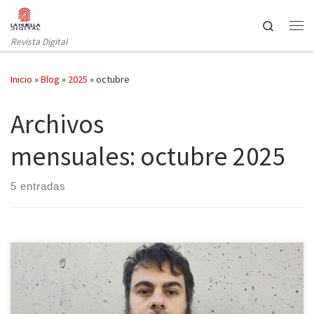
Saltar al contenido
Search
Revista Digital
Inicio
»
Blog
»
2025
»
octubre
Archivos
mensuales:
octubre 2025
5 entradas
La Huella Digital agradece enormemente a Sergio C. Fanjul y a la