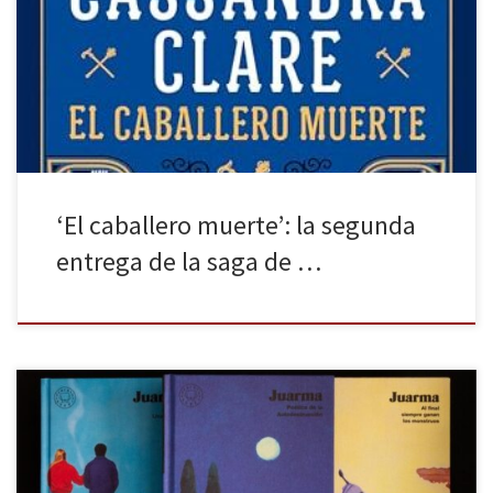
Castelana de Cassandra Clare. Regresamos a este mundo en
plena crisis diplomática: tras la matanza ocurrida en el palacio, la
corte se encuentra en alerta. La política que busca una solución
pacífica y protectora para el reino tiembla. […]
‘El caballero muerte’: la segunda
entrega de la saga de …
Juarma (Deifontes, Granada, 1981) empezó su trayectoria
haciendo fanzines y se consolidó como ilustrador y viñetista en