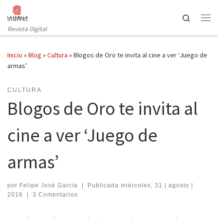
Saltar al contenido
Search
Revista Digital
Inicio
»
Blog
»
Cultura
»
Blogos de Oro te invita al cine a ver ‘Juego de
armas’
CULTURA
Blogos de Oro te invita al
cine a ver ‘Juego de
armas’
por
Felipe José García
|
Publicada
miércoles, 31 | agosto |
2016
|
3 Comentarios