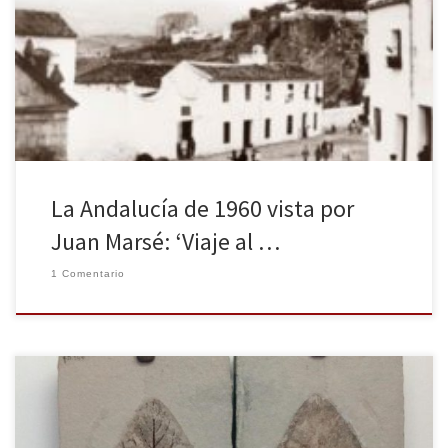
la editorial Lumen con la publicación de Viaje al sur de Juan
Marsé (enero de 1933-julio de 2020). Perdido el manuscrito
definitivo desde el año 1963, en que se descartó para la
publicación en Ruedo Ibérico (la editorial que publicó en 1962 La
guerra civil española de Hugh Thomas y El laberinto […]
La Andalucía de 1960 vista por
Juan Marsé: ‘Viaje al …
1 Comentario
Italia está llena de museos espléndidos: la galería Uffizi, los