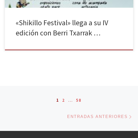
«Shikillo Festival» llega a su IV
edición con Berri Txarrak …
Navegación de entradas
1
2
…
58
En
ENTRADAS ANTERIORES