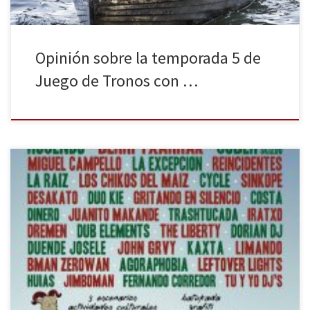
Opinión sobre la temporada 5 de
Juego de Tronos con …
El 6 de agosto dará comienzo el Shikillo Festival en Candeleda
(Ávila) con un cartel de auténtico lujo. Berri Txarrak, Rosendo,
Sóber y más de una treintena de bandas amenizarán este Festival
que ya se ha hecho un hueco en el panorama musical veraniego
español. Un total de 35 bandas […]