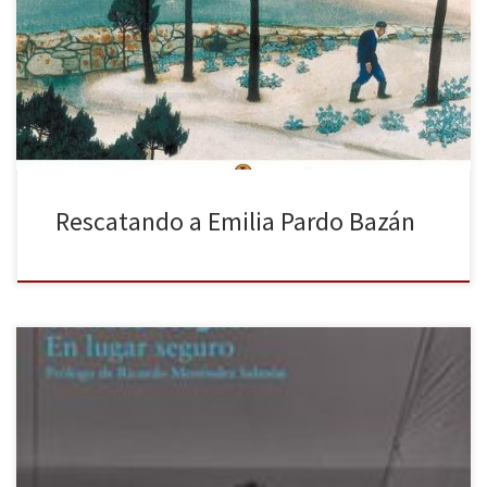
compromiso de recuperar y publicar las grandes obras de la
historia de la literatura en un formato muy atractivo, con
introducciones divulgativas y a un precio muy asequible. Emilia
Pardo Bazán fue una de las grandes autoras del siglo XIX. […]
Rescatando a Emilia Pardo Bazán
Libros del Asteroide celebra su décimo aniversario reeditando las
obras más representativas de su línea editorial en edición
limitada. Los dos primeros títulos que inician la colección son El
maestro Juan Martínez que estaba allí de Manuel Chaves Nogales