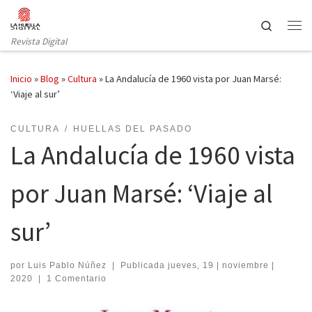
Saltar al contenido
Search
Revista Digital
Inicio
»
Blog
»
Cultura
»
La Andalucía de 1960 vista por Juan Marsé:
‘Viaje al sur’
CULTURA
HUELLAS DEL PASADO
La Andalucía de 1960 vista
por Juan Marsé: ‘Viaje al
sur’
por
Luis Pablo Núñez
|
Publicada
jueves, 19 | noviembre |
2020
|
1 Comentario