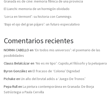
Granada es de cine: memoria fílmica de una provincia
El Lianchi: memoria de un hormigón olvidado
‘Lorca en Vermont’: su historia con Cummings
‘Bajo el ojo del gran pájaro’: un futuro especulativo
Comentarios recientes
NORMA CABELLO
en
‘En todos mis universos’: el poemario de las
posibilidades
Clauss Belalcázar
en
‘No es mi tipo’: Cupido,el filósofo y la peluquera
Byron González
en
El fracaso de ‘Colonia’ Dignidad
Pichake
en
Un año del brutal adiós a ‘Juego De Tronos’
Pepa Rull
en
La pintura contemporánea en Granada: De Borja
Satrústegui a Paula Cervilla