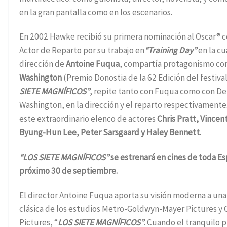
en la gran pantalla como en los escenarios.
En 2002 Hawke recibió su primera nominación al Oscar® 
Actor de Reparto por su trabajo en
“Training Day”
en la cu
dirección de
Antoine Fuqua
, compartía protagonismo co
Washington
(Premio Donostia de la 62 Edición del festival
SIETE MAGNÍFICOS”
, repite tanto con Fuqua como con D
Washington, en la dirección y el reparto respectivament
este extraordinario elenco de actores
Chris Pratt, Vincen
Byung-Hun Lee, Peter Sarsgaard y Haley Bennett.
“LOS SIETE MAGNÍFICOS”
se estrenará en cines de toda Es
próximo 30 de septiembre.
El director Antoine Fuqua aporta su visión moderna a una 
clásica de los estudios Metro-Goldwyn-Mayer Pictures y
Pictures, “
LOS SIETE MAGNÍFICOS”
. Cuando el tranquilo 