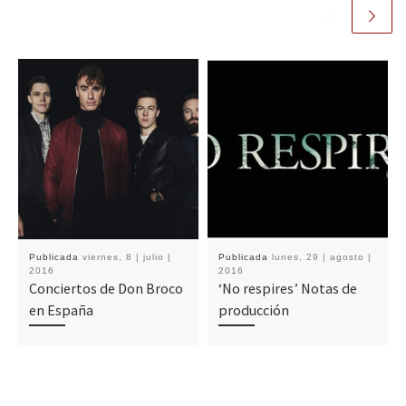
Publicada
viernes, 8 | julio |
Publicada
lunes, 29 | agosto |
2016
2016
Conciertos de Don Broco
‘No respires’ Notas de
en España
producción