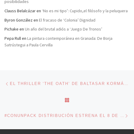
posibilidades
Clauss Belalcázar
en
‘No es mi tipo’: Cupido,el filósofo y la peluquera
Byron González
en
El fracaso de ‘Colonia’ Dignidad
Pichake
en
Un año del brutal adiós a ‘Juego De Tronos’
Pepa Rull
en
La pintura contemporánea en Granada: De Borja
Satrústegui a Paula Cervilla
Navegación de entradas
Entrada anterior
EL THRILLER ‘THE OATH’ DE BALTASAR KORMÁKUR COMPETIRÁ POR LA CONCHA DE ORO
VOLVER A LA LISTA DE 
En
#CONUNPACK DISTRIBUCIÓN ESTRENA EL 8 DE SEPTIEMBRE EL DOCUMENTAL ‘LAS LÁGRIMAS DE ÁFRICA’