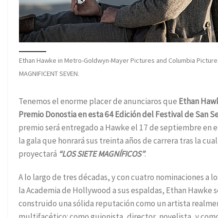
Ethan Hawke in Metro-Goldwyn-Mayer Pictures and Columbia Picture
MAGNIFICENT SEVEN.
Tenemos el enorme placer de anunciaros que
Ethan Hawk
Premio Donostia en esta 64 Edición del Festival de San S
premio será entregado a Hawke el 17 de septiembre en e
la gala que honrará sus treinta años de carrera tras la cual
proyectará
“LOS SIETE MAGNÍFICOS”
.
A lo largo de tres décadas, y con cuatro nominaciones a l
la Academia de Hollywood a sus espaldas, Ethan Hawke s
construido una sólida reputación como un artista realm
multifacético: como guionista, director, novelista, y com