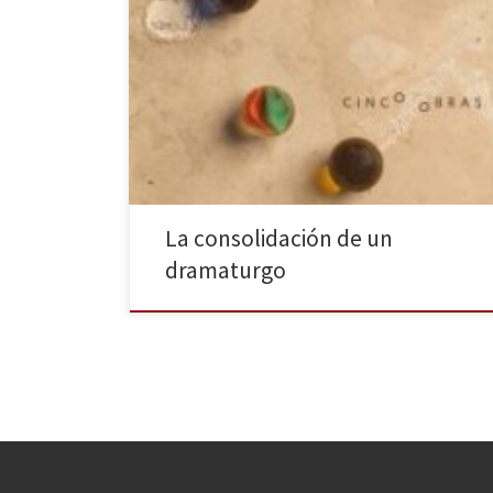
Pablo Remón ha tenido una presencia creciente en la
cartelera teatral madrileña —aunque no solamente—
desde que en 2012 fundara la compañía
La_Abducción y estrenara en las Naves del Matadero
La abducción de Luis Guzmán, primera de las cinco
obras que ha estrenado en los últimos cinco años,
todas escritas […]
La consolidación de un
dramaturgo