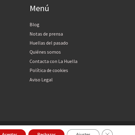
Menú
Blog
Notas de prensa
Huellas del pasado
Quiénes somos
Contacta con La Huella
Política de cookies
Aviso Legal
Cerrar el bann
Aceptar
Rechazar
Ajustes