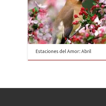
En mi corazón sólo tu abril Mojando mi ser… Aguas mil
Cautivando mi alma sin fin Con tu mirada verde gris Así
eres tú y yo sin ti No imagino ni un día abril Porque has
llegado a mí Para quedarte siempre aquí Estar juntos
siempre así Porque mi amor a […]
Estaciones del Amor: Abril