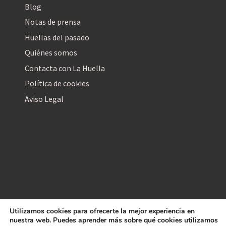
Blog
Notas de prensa
Huellas del pasado
Quiénes somos
Contacta con La Huella
Política de cookies
Aviso Legal
Utilizamos cookies para ofrecerte la mejor experiencia en
La Huella Digital
nuestra web. Puedes aprender más sobre qué cookies utilizamos
© 2026
– Todos los derechos reservados