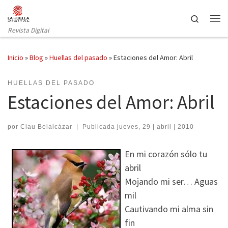
Saltar al contenido
Search
Revista Digital
Inicio
»
Blog
»
Huellas del pasado
»
Estaciones del Amor: Abril
HUELLAS DEL PASADO
Estaciones del Amor: Abril
por
Clau Belalcázar
|
Publicada
jueves, 29 | abril | 2010
En mi corazón sólo tu
abril
Mojando mi ser… Aguas
mil
Cautivando mi alma sin
fin