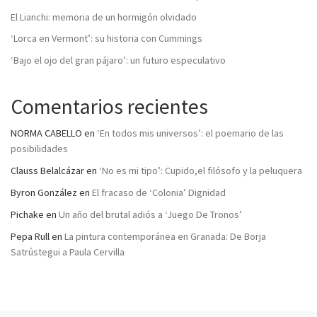
El Lianchi: memoria de un hormigón olvidado
‘Lorca en Vermont’: su historia con Cummings
‘Bajo el ojo del gran pájaro’: un futuro especulativo
Comentarios recientes
NORMA CABELLO
en
‘En todos mis universos’: el poemario de las
posibilidades
Clauss Belalcázar
en
‘No es mi tipo’: Cupido,el filósofo y la peluquera
Byron González
en
El fracaso de ‘Colonia’ Dignidad
Pichake
en
Un año del brutal adiós a ‘Juego De Tronos’
Pepa Rull
en
La pintura contemporánea en Granada: De Borja
Satrústegui a Paula Cervilla