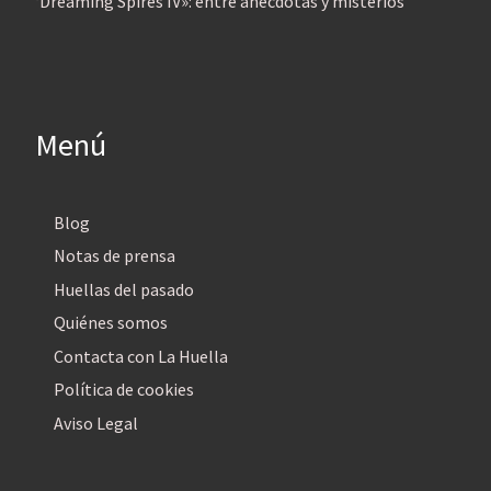
‘Dreaming Spires IV»: entre anécdotas y misterios
Menú
Blog
Notas de prensa
Huellas del pasado
Quiénes somos
Contacta con La Huella
Política de cookies
Aviso Legal