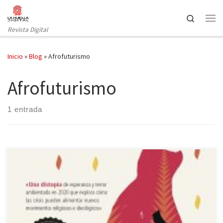
Saltar al contenido
Search
Revista Digital
Inicio
»
Blog
»
Afrofuturismo
Afrofuturismo
1 entrada
Todas las luchas/ son en esencia/ luchas por el poder:/ quién va a
mandar/ quién va a dirigir,/ quién va a determinar,/ a
perfeccionar,/ a confinar,/ a diseñar,/ quién va a dominar./ Todas