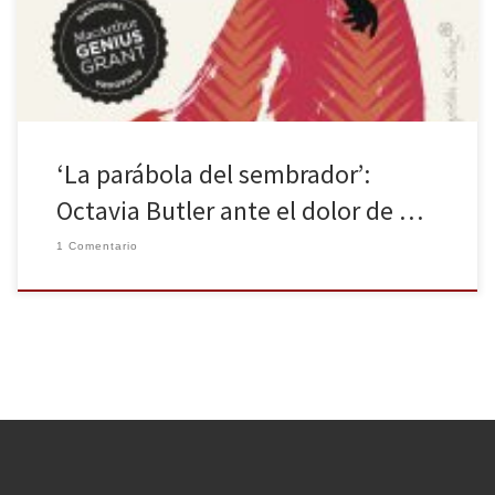
las luchas/ son en esencia/ luchas por el poder,/ y la mayoría/ no
son más intelectuales/ que […]
‘La parábola del sembrador’:
Octavia Butler ante el dolor de …
1 Comentario