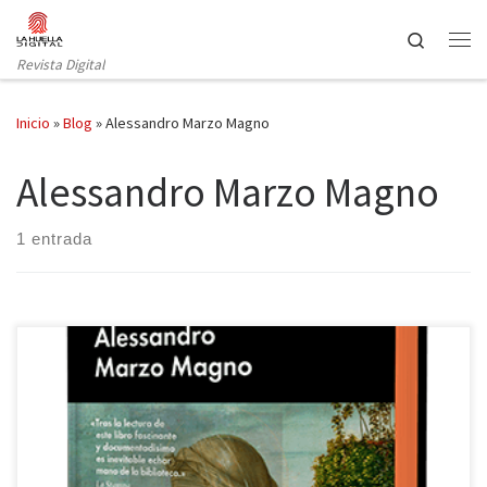
Saltar al contenido
Search
Revista Digital
Inicio
»
Blog
»
Alessandro Marzo Magno
Alessandro Marzo Magno
1 entrada
Hubo un tiempo en que la República de Venecia, la Serenísima,
era una de las mayores potencias de Europa, y a su ciudad
acudían gentes de todas las regiones conocidas. Eje entre oriente