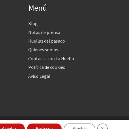
Menú
Blog
Notas de prensa
Huellas del pasado
Quiénes somos
Contacta con La Huella
Política de cookies
Aviso Legal
Cerrar el bann
Aceptar
Rechazar
Ajustes