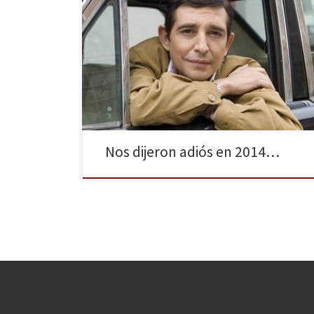
Después de los atracones de mazapanes y turrón, de
las diversiones o aburrimientos de las reuniones
familiares, del ajetreo de las compras y regalos
navideños, y a la espera de la llegada de los Reyes
Magos, llega la hora de hacer un balance de aquellos
famosos televisivos que se despidieron […]
Nos dijeron adiós en 2014…