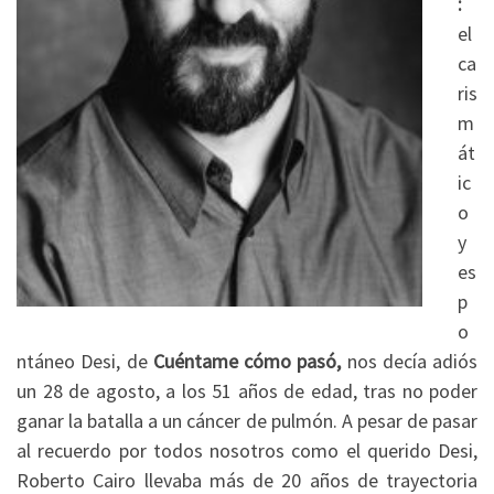
:
el
ca
ris
m
át
ic
o
y
es
p
o
ntáneo Desi, de
Cuéntame cómo pasó,
nos decía adiós
un 28 de agosto, a los 51 años de edad, tras no poder
ganar la batalla a un cáncer de pulmón. A pesar de pasar
al recuerdo por todos nosotros como el querido Desi,
Roberto Cairo llevaba más de 20 años de trayectoria