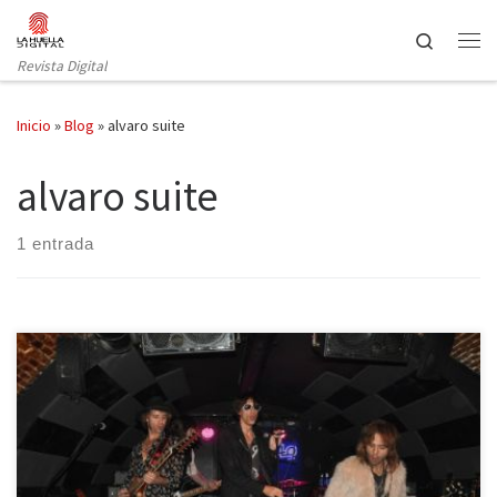
Saltar al contenido
Search
Revista Digital
Inicio
»
Blog
»
alvaro suite
alvaro suite
1 entrada
Una vez me dijeron que para diferenciar el rock del pop debía
fijarme en el sonido. Si era alegre, positivo, que entraban ganas
de acompañarlo con palmas o cantarlo, era sin duda pop. El rock,