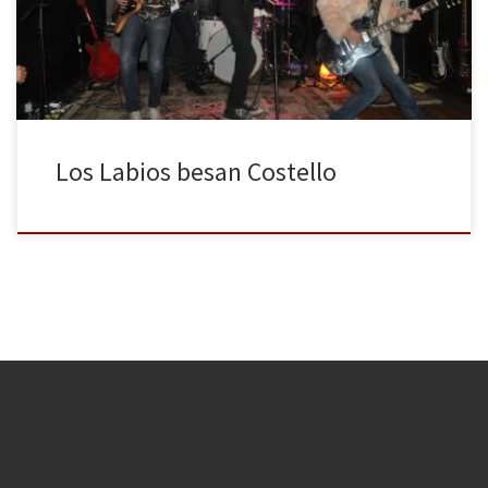
decían, tiene que ser guarro, aunque no entiendas la letra ha de
sonarte sucio al […]
Los Labios besan Costello