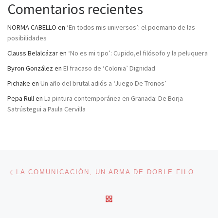
Comentarios recientes
NORMA CABELLO
en
‘En todos mis universos’: el poemario de las
posibilidades
Clauss Belalcázar
en
‘No es mi tipo’: Cupido,el filósofo y la peluquera
Byron González
en
El fracaso de ‘Colonia’ Dignidad
Pichake
en
Un año del brutal adiós a ‘Juego De Tronos’
Pepa Rull
en
La pintura contemporánea en Granada: De Borja
Satrústegui a Paula Cervilla
Navegación de entradas
Entrada anterior
LA COMUNICACIÓN, UN ARMA DE DOBLE FILO
VOLVER A LA LISTA DE 
En