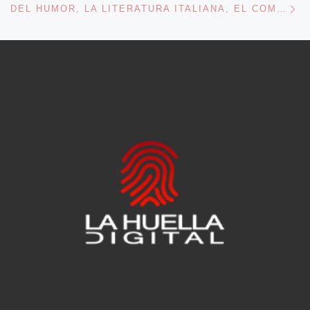
DEL HUMOR, LA LITERATURA ITALIANA, EL COMPROMISO LITERARIO Y OTRAS CUESTIONES