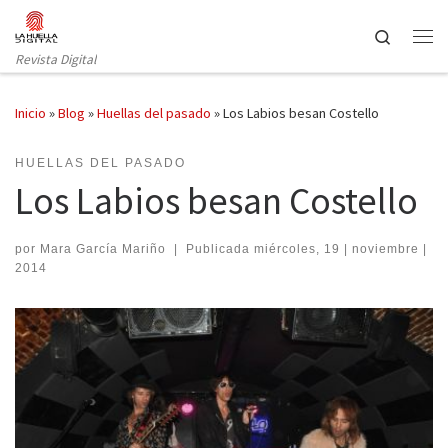
Saltar al contenido
Search
Revista Digital
Inicio
»
Blog
»
Huellas del pasado
»
Los Labios besan Costello
HUELLAS DEL PASADO
Los Labios besan Costello
por
Mara García Mariño
|
Publicada
miércoles, 19 | noviembre |
2014