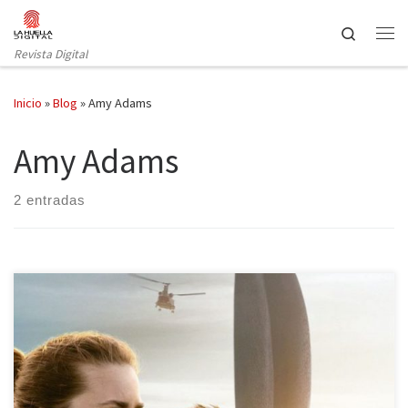
Saltar al contenido
Search
Revista Digital
Inicio
»
Blog
»
Amy Adams
Amy Adams
2 entradas
¿Y si los extraterrestres invadiesen la tierra? ¿Y si acabasen con la
humanidad? ¿De verdad seríamos capaces de contraatacar en
caso de guerra? Pero… ¿Y si solo quisiesen comunicarse con