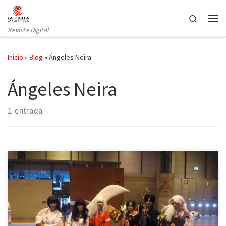
Saltar al contenido
Search
Revista Digital
Inicio
»
Blog
»
Ángeles Neira
Ángeles Neira
1 entrada
Uno de los eventos más importantes del mundo otaku, Japan
Weekend, abrió sus puertas una vez más durante los días 30 de
septiembre y 1 de octubre en el recinto ferial Ifema de Madrid. La