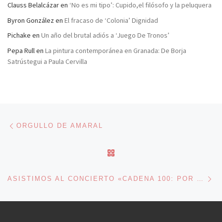
Clauss Belalcázar
en
‘No es mi tipo’: Cupido,el filósofo y la peluquera
Byron González
en
El fracaso de ‘Colonia’ Dignidad
Pichake
en
Un año del brutal adiós a ‘Juego De Tronos’
Pepa Rull
en
La pintura contemporánea en Granada: De Borja
Satrústegui a Paula Cervilla
Navegación de entradas
Entrada anterior
ORGULLO DE AMARAL
VOLVER A LA LISTA DE 
En
ASISTIMOS AL CONCIERTO «CADENA 100: POR ELLAS»