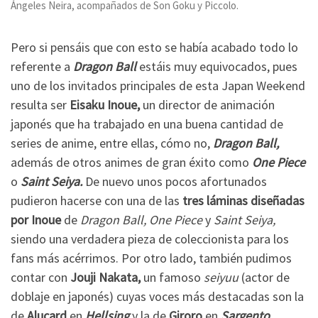
Ángeles Neira, acompañados de Son Goku y Piccolo.
Pero si pensáis que con esto se había acabado todo lo
referente a
Dragon Ball
estáis muy equivocados, pues
uno de los invitados principales de esta Japan Weekend
resulta ser
Eisaku Inoue,
un director de animación
japonés que ha trabajado en una buena cantidad de
series de anime, entre ellas, cómo no,
Dragon Ball,
además de otros animes de gran éxito como
One Piece
o
Saint Seiya.
De nuevo unos pocos afortunados
pudieron hacerse con una de las
tres láminas diseñadas
por Inoue
de
Dragon Ball, One Piece
y
Saint Seiya,
siendo una verdadera pieza de coleccionista para los
fans más acérrimos. Por otro lado, también pudimos
contar con
Jouji Nakata,
un famoso
seiyuu
(actor de
doblaje en japonés) cuyas voces más destacadas son la
de
Alucard
en
Hellsing
y la de
Giroro
en
Sargento