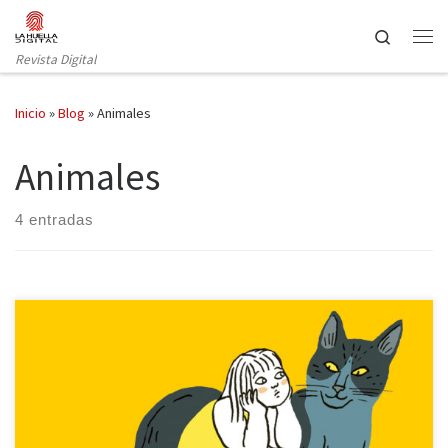
Saltar al contenido
Search
Revista Digital
Inicio
»
Blog
»
Animales
Animales
4 entradas
Quien tiene un animal doméstico sabe que, como las personas,
cada uno tiene su personalidad: los hay más sociables, los hay
temerosos e incluso ariscos, pero es indudable que el cariño que