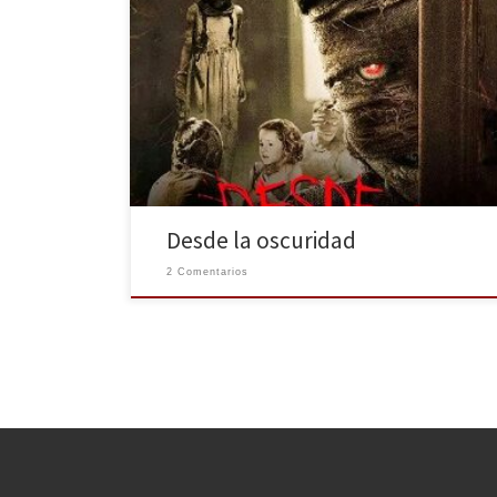
Muchas veces escuchamos en nuestra jornada diaria
cosas como: ¿Sabéis lo que le sucedió a Jorge? ¡Qué
fuerte! ¡Quién lo diría tan joven! ó ¿Te has enterado lo
que hizo María?, ¿pero en que estaría pensando? ¡Esta
tía estará loca, yo jamás lo haría! y nos quedamos sólo
en el […]
Desde la oscuridad
2 Comentarios