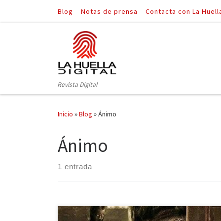
Blog
Notas de prensa
Contacta con La Huell
Saltar al contenido
Revista Digital
Inicio
»
Blog
»
Ánimo
Ánimo
1 entrada